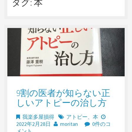
タグ:
本
9割の医者が知らない正
しいアトピーの治し方
我楽多屋損得
アトピー
、
本
2022年2月28日
moritan
0件のコ
メント