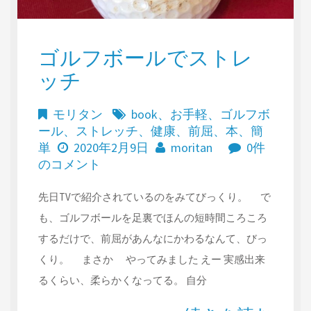
ゴルフボールでストレ
ッチ
モリタン
book
、
お手軽
、
ゴルフボ
ール
、
ストレッチ
、
健康
、
前屈
、
本
、
簡
単
2020年2月9日
moritan
0件
のコメント
先日TVで紹介されているのをみてびっくり。 で
も、ゴルフボールを足裏でほんの短時間ころころ
するだけで、前屈があんなにかわるなんて、びっ
くり。 まさか やってみました えー 実感出来
るくらい、柔らかくなってる。 自分